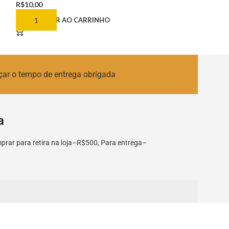
R$
10,00
R$
4,00
ADICIONAR AO CARRINHO
ADICIONAR AO
çar o tempo de entrega obrigada
a
rar para retira na loja–R$500, Para entrega–