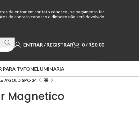
ntes de entrar em contato conosco , se pagamento for
tes do contato conosco o dinheiro não será devolvido
ENTRAR / REGISTRAR
0
/
R$
0,00
 PARA TV
FONE
LUMINARIA
ico A’GOLD SPC-34
ar Magnetico