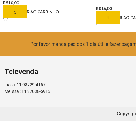
R$
10,00
R$
16,00
ADICIONAR AO CARRINHO
ADICIONAR AO C
Por favor manda pedidos 1 dia útil e fazer pag
Televenda
Luisa: 11 98729-4157
Melissa : 11 97038-5915
Copyrigh