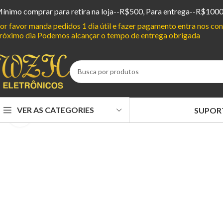
ínimo comprar para retira na loja--R$500, Para entrega--R$100
or favor manda pedidos 1 dia útil e fazer pagamento entra nos c
róximo dia Podemos alcançar o tempo de entrega obrigada
VER AS CATEGORIES
SUPOR
Clique para ampliar