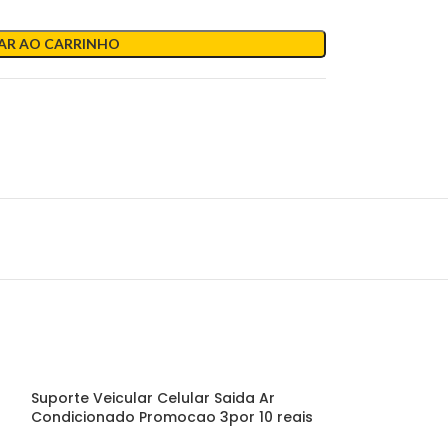
AR AO CARRINHO
Suporte Veicular Celular Saida Ar
Suporte Veicu
Condicionado Promocao 3por 10 reais
Automática Saí