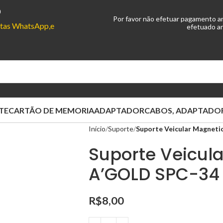
0
Por favor não efetuar pagamento a
ontas WhatsApp,e
efetuado an
TE
CARTÃO DE MEMORIA
ADAPTADOR
CABOS, ADAPTADOR
Início
Suporte
Suporte Veicular Magnet
Suporte Veicul
A’GOLD SPC-34
R$
8,00