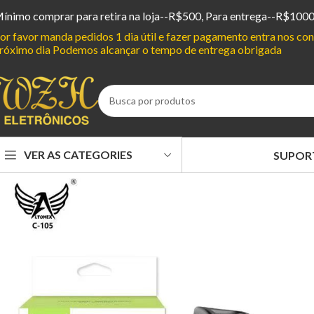
ínimo comprar para retira na loja--R$500, Para entrega--R$100
or favor manda pedidos 1 dia útil e fazer pagamento entra nos c
róximo dia Podemos alcançar o tempo de entrega obrigada
VER AS CATEGORIES
SUPOR