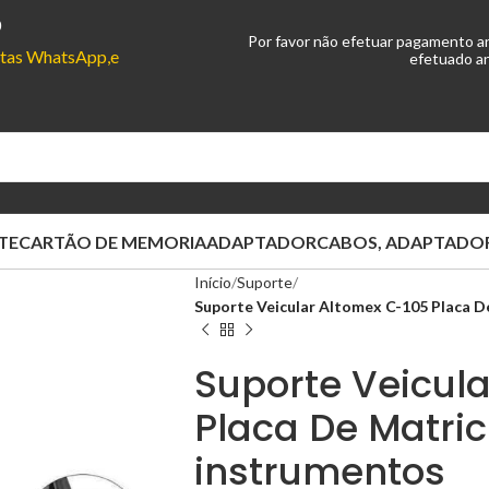
0
Por favor não efetuar pagamento a
ontas WhatsApp,e
efetuado an
TE
CARTÃO DE MEMORIA
ADAPTADOR
CABOS, ADAPTADOR
Início
Suporte
Suporte Veicular Altomex C-105 Placa D
Suporte Veicul
Placa De Matric
instrumentos