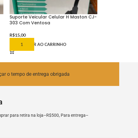
Suporte Veicular Celular H Maston CJ-
Suporte Veicul
303 Com Ventosa
Com Ventosa
R$
15,00
R$
13,00
ADICIONAR AO CARRINHO
ADICIONAR AO
çar o tempo de entrega obrigada
a
rar para retira na loja–R$500, Para entrega–