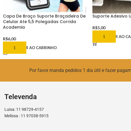
Capa De Braço Suporte Braçadeira De
Suporte Adesivo U
Celular Ate 5,5 Polegadas Corrida
Academia
R$
5,00
ADICIONAR AO C
R$
6,00
ADICIONAR AO CARRINHO
Por favor manda pedidos 1 dia útil e fazer pag
Televenda
Luisa: 11 98729-4157
Melissa : 11 97038-5915