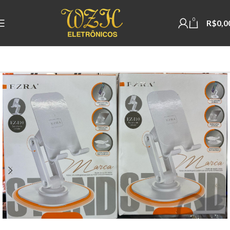
0
R$
0,0