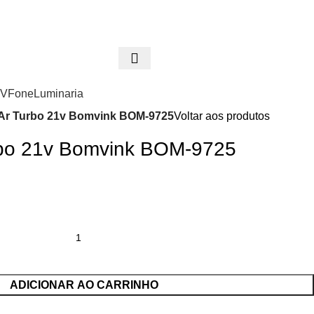
 antes de entrar em contato conosco , se pagamento for efetuado ant
do contato conosco o dinheiro não será devolvi
Entrar / Registrar
0
item
/
R$
0,
TV
Fone
Luminaria
Ar Turbo 21v Bomvink BOM-9725
Voltar aos produtos
rbo 21v Bomvink BOM-9725
ADICIONAR AO CARRINHO