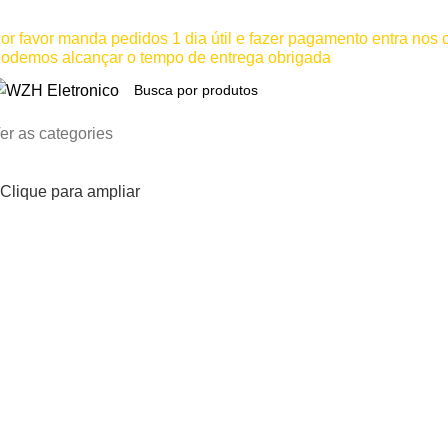
ínimo comprar para retira na loja--R$500, Para entrega--R$10
or favor manda pedidos 1 dia útil e fazer pagamento entra nos
odemos alcançar o tempo de entrega obrigada
er as categories
Clique para ampliar