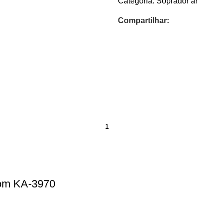
Categoria:
Soprador ar
Compartilhar:
om KA-3970