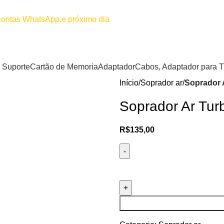
00
Por favor não efetuar pagamento
 contas WhatsApp,e próximo dia
Suporte
Cartão de Memoria
Adaptador
Cabos, Adaptador para 
Início
Soprador ar
Soprador 
Soprador Ar Tu
R$
135,00