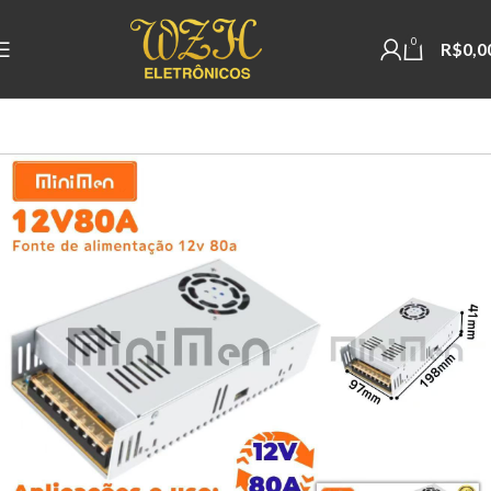
0
R$
0,0