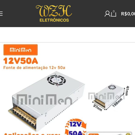
0
R$
0,0