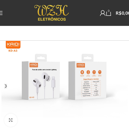
0
R$
0,0
Clique para ampliar