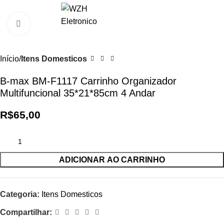
0
R$
0,0
Clique para ampliar
Início
Itens Domesticos
B-max BM-F1117 Carrinho Organizador
Multifuncional 35*21*85cm 4 Andar
R$
65,00
ADICIONAR AO CARRINHO
Categoria:
Itens Domesticos
Compartilhar: