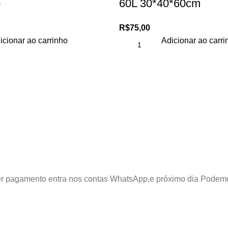
o
60L 30*40*60cm
R$
75,00
icionar ao carrinho
Adicionar ao carri
azer pagamento entra nos contas WhatsApp,e próximo dia Podem