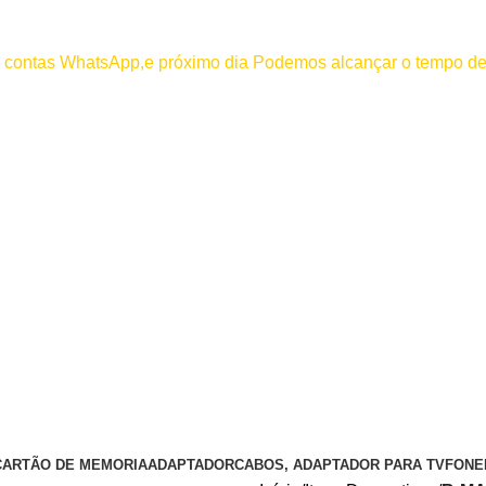
000
os contas WhatsApp,e próximo dia Podemos alcançar o tempo de
 efetuar pagamento antes de entrar em contato conosco , se pagamento
CARTÃO DE MEMORIA
ADAPTADOR
CABOS, ADAPTADOR PARA TV
FONE