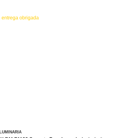
 entrega obrigada
 for efetuado antes do contato conosco o dinheiro não será devolvido
LUMINARIA