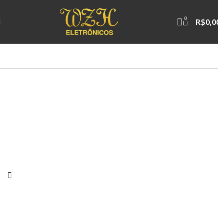
0
R$
0,0