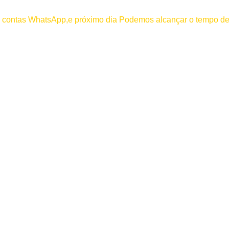
000
os contas WhatsApp,e próximo dia Podemos alcançar o tempo de
 efetuar pagamento antes de entrar em contato conosco , se pagamento
Entrar / Registrar
0
item
/
R$
0,00
Entrar / Registrar
R$
0,00