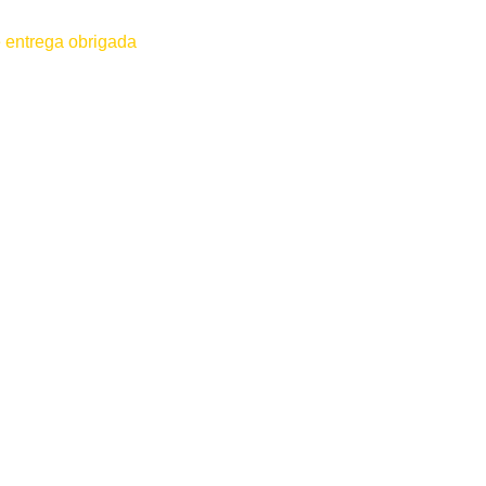
 entrega obrigada
 for efetuado antes do contato conosco o dinheiro não será devolvido