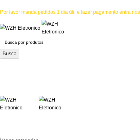
Mínimo comprar para retira na loja--R$500, Para entrega--R$1
Por favor manda pedidos 1 dia útil e fazer pagamento entra n
Por favor não
Busca