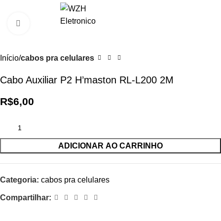
0
R$
0,0
Clique para ampliar
Início
cabos pra celulares
Cabo Auxiliar P2 H’maston RL-L200 2M
R$
6,00
ADICIONAR AO CARRINHO
Categoria:
cabos pra celulares
Compartilhar: