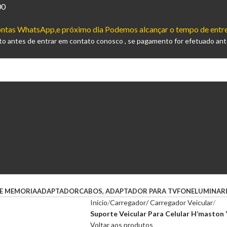
00
 contas WhatsApp,e próximo dia Podemos alcançar o tempo de entr
to antes de entrar em contato conosco , se pagamento for efetuado ant
E MEMORIA
ADAPTADOR
CABOS, ADAPTADOR PARA TV
FONE
LUMINAR
Início
Carregador/ Carregador Veicular
Suporte Veicular Para Celular H’masto
Voltar aos produtos