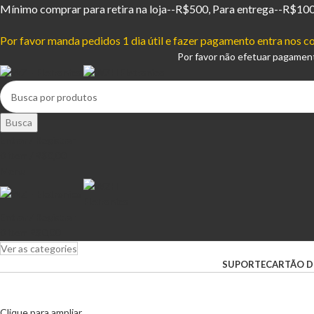
Mínimo comprar para retira na loja--R$500, Para entrega--R$10
Por favor manda pedidos 1 dia útil e fazer pagamento entra nos
Por favor não efetuar pagamen
Busca
Entrar / Registrar
0
item
/
R$
0,00
Menu
Entrar / Registrar
0
item
R$
0,00
Ver as categories
SUPORTE
CARTÃO D
Clique para ampliar