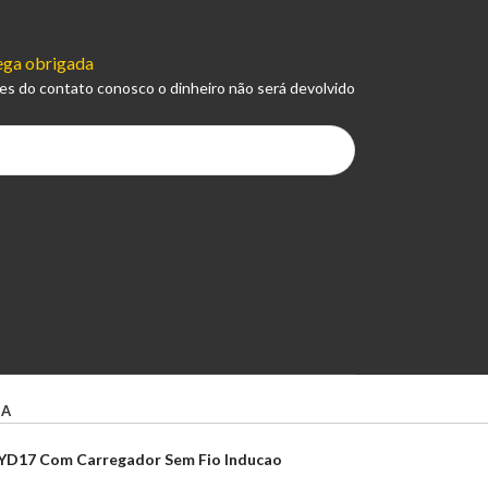
ega obrigada
es do contato conosco o dinheiro não será devolvido
IA
n YD17 Com Carregador Sem Fio Inducao