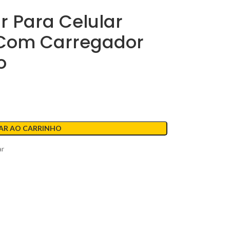
r Para Celular
 Com Carregador
o
AR AO CARRINHO
ar