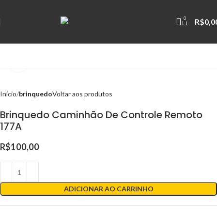
0
R$
0,0
Clique para ampliar
Início
brinquedo
Voltar aos produtos
Brinquedo Caminhão De Controle Remoto
177A
R$
100,00
ADICIONAR AO CARRINHO