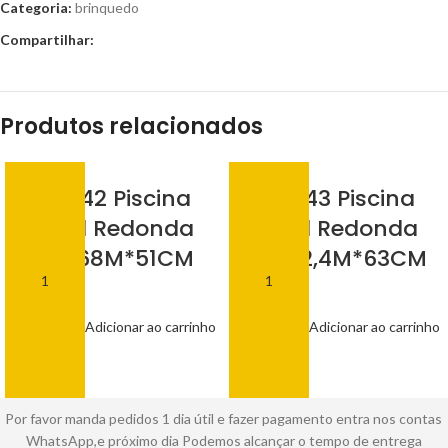
Categoria:
brinquedo
Compartilhar:
Produtos relacionados
BM-F1142 Piscina
BM-F1143 Piscina
Inflavel Redonda
Inflavel Redonda
690L 1,68M*51CM
2600L 2,4M*63CM
R$
135,00
R$
215,00
Adicionar ao carrinho
Adicionar ao carrinho
Por favor manda pedidos 1 dia útil e fazer pagamento entra nos contas
WhatsApp,e próximo dia Podemos alcançar o tempo de entrega