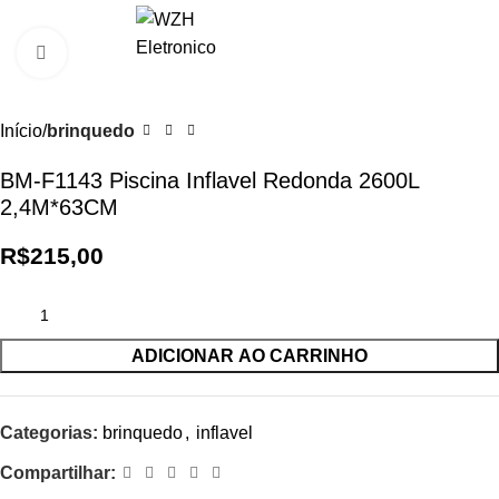
0
R$
0,0
Clique para ampliar
Início
brinquedo
BM-F1143 Piscina Inflavel Redonda 2600L
2,4M*63CM
R$
215,00
ADICIONAR AO CARRINHO
Categorias:
brinquedo
,
inflavel
Compartilhar: