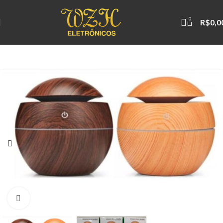
0
R$
0,0
Clique para ampliar