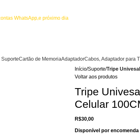
00
Por favor não efetuar pagamento
 contas WhatsApp,e próximo dia
Suporte
Cartão de Memoria
Adaptador
Cabos, Adaptador para 
Início
Suporte
Tripe Univesa
Voltar aos produtos
Tripe Unives
Celular 100
R$
30,00
Disponível por encomenda