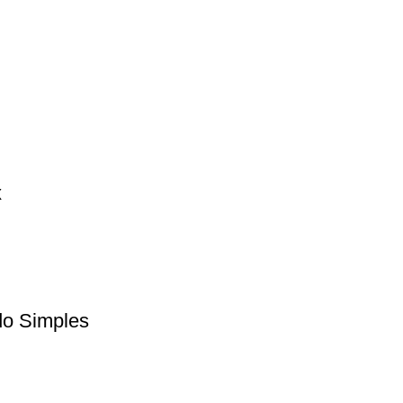
x
do Simples