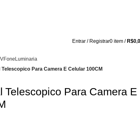
 antes de entrar em contato conosco , se pagamento for efetuado ant
do contato conosco o dinheiro não será devolvi
Entrar / Registrar
0
item
/
R$
0,
TV
Fone
Luminaria
l Telescopico Para Camera E Celular 100CM
al Telescopico Para Camera E
CM