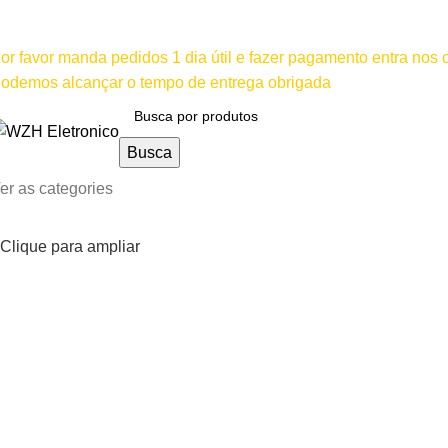
ínimo comprar para retira na loja--R$500, Para entrega--R$10
or favor manda pedidos 1 dia útil e fazer pagamento entra nos
odemos alcançar o tempo de entrega obrigada
Busca
er as categories
Clique para ampliar