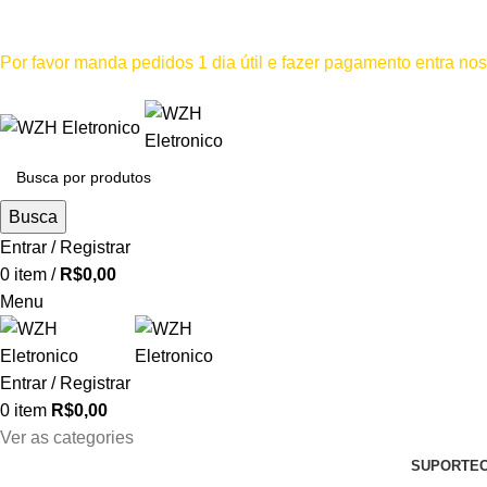
Mínimo comprar para retira na loja--R$500, Para entrega--R$1
Por favor manda pedidos 1 dia útil e fazer pagamento entra n
Por favor não
Busca
Entrar / Registrar
0
item
/
R$
0,00
Menu
Entrar / Registrar
0
item
R$
0,00
Ver as categories
SUPORTE