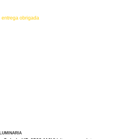
 entrega obrigada
 for efetuado antes do contato conosco o dinheiro não será devolvido
LUMINARIA