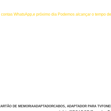
000
os contas WhatsApp,e próximo dia Podemos alcançar o tempo de
 efetuar pagamento antes de entrar em contato conosco , se pagamento
CARTÃO DE MEMORIA
ADAPTADOR
CABOS, ADAPTADOR PARA TV
FONE