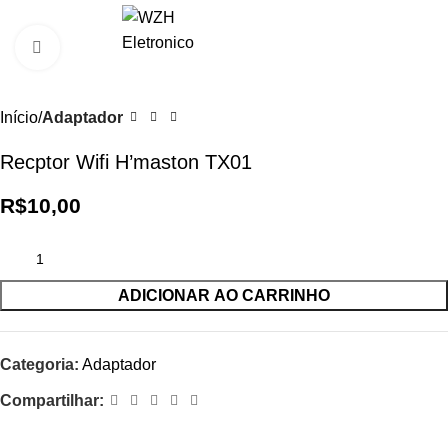
0
R$
0,0
Clique para ampliar
Início
Adaptador
Recptor Wifi H’maston TX01
R$
10,00
ADICIONAR AO CARRINHO
Categoria:
Adaptador
Compartilhar: