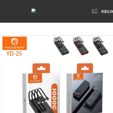
0
R$
0,0