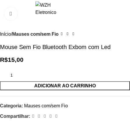
0
R$
0,0
Clique para ampliar
Início
Mauses com/sem Fio
Mouse Sem Fio Bluetooth Exbom com Led
R$
15,00
ADICIONAR AO CARRINHO
Categoria:
Mauses com/sem Fio
Compartilhar: