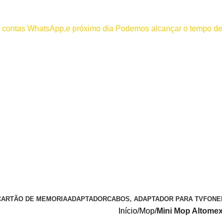
000
os contas WhatsApp,e próximo dia Podemos alcançar o tempo de
 efetuar pagamento antes de entrar em contato conosco , se pagamento
CARTÃO DE MEMORIA
ADAPTADOR
CABOS, ADAPTADOR PARA TV
FONE
Início
Mop
Mini Mop Altome