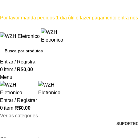
Mínimo comprar para retira na loja--R$500, Para entrega--R$1
Por favor manda pedidos 1 dia útil e fazer pagamento entra n
Por favor não
Entrar / Registrar
0
item
/
R$
0,00
Menu
Entrar / Registrar
0
item
R$
0,00
Ver as categories
SUPORTE