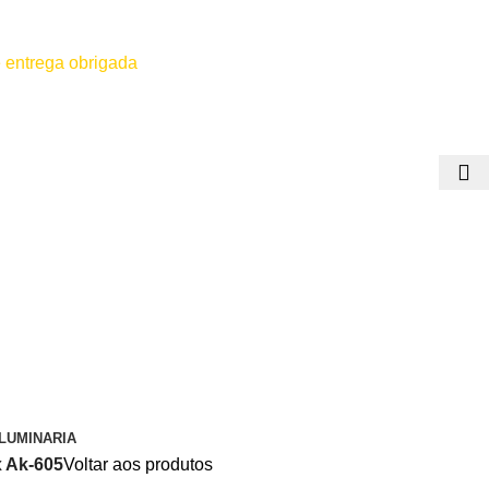
 entrega obrigada
 for efetuado antes do contato conosco o dinheiro não será devolvido
LUMINARIA
x Ak-605
Voltar aos produtos