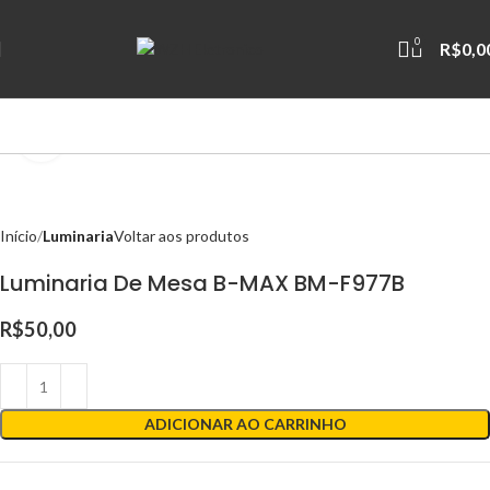
0
R$
0,0
Clique para ampliar
Início
Luminaria
Voltar aos produtos
Luminaria De Mesa B-MAX BM-F977B
R$
50,00
ADICIONAR AO CARRINHO