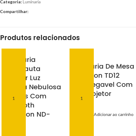
Categoria:
Luminaria
Compartilhar:
Produtos relacionados
Luminária
Luminaria De Mesa
Astronauta
H’maston TD12
Projetor Luz
Recarregavel Com
Galáxia Nebulosa
Mini Projetor
Estrelas Com
Bluetooth
R$
18,00
H’maston ND-
Adicionar ao carrinho
08BT