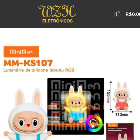
0
R$
0,0