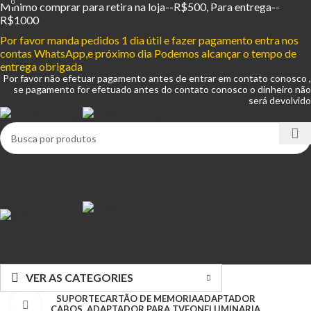
0
Mínimo comprar para retira na loja--R$500, Para entrega--
R$1000
Por favor manda pedidos 1 dia útil e fazer pagamento entra nos
contas WhatsApp,e próximo dia Podemos alcançar o tempo de
entrega obrigada
Por favor não efetuar pagamento antes de entrar em contato conosco ,
se pagamento for efetuado antes do contato conosco o dinheiro não
será devolvido
Entrar / Registrar
0
R$
0,00
Menu
R$
0,00
VER AS CATEGORIES
SUPORTE
CARTÃO DE MEMORIA
ADAPTADOR
Clique para ampliar
CABOS, ADAPTADOR PARA TV
FONE
LUMINARIA