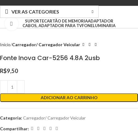
R$
0,00
VER AS CATEGORIES
SUPORTE
CARTÃO DE MEMORIA
ADAPTADOR
Clique para ampliar
CABOS, ADAPTADOR PARA TV
FONE
LUMINARIA
Início
Carregador/ Carregador Veicular
Fonte Inova Car-5256 4.8A 2usb
R$
9,50
ADICIONAR AO CARRINHO
Categoria:
Carregador/ Carregador Veicular
Compartilhar: