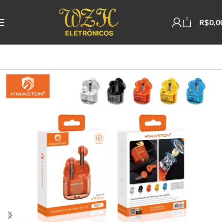
0
R$
0,0