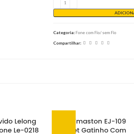
ADICION
Categoria:
Fone com Fio/ sem Fio
Compartilhar:
vido Lelong
Fone H’maston EJ-109
one Le-0218
Headset Gatinho Com