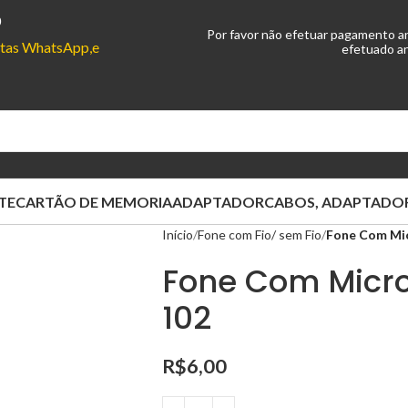
0
Por favor não efetuar pagamento a
ontas WhatsApp,e
efetuado an
TE
CARTÃO DE MEMORIA
ADAPTADOR
CABOS, ADAPTADOR
Início
Fone com Fio/ sem Fio
Fone Com Mic
Fone Com Micro
102
R$
6,00