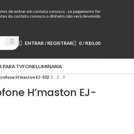
ntes de entrar em contato conosco , se pagamento for
tes do contato conosco o dinheiro não será devolvido
ENTRAR / REGISTRAR
0
/
R$
0,00
 PARA TV
FONE
LUMINARIA
rofone H’maston EJ-102
fone H’maston EJ-