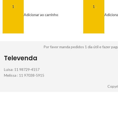
R$
8,00
R$
8,00
Adicionar ao carrinho
Adiciona
Por favor manda pedidos 1 dia útil e fazer 
Televenda
Luisa: 11 98729-4157
Melissa : 11 97038-5915
Copyri