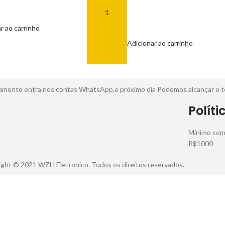
Fio
r ao carrinho
R$
40,00
Adicionar ao carrinho
pagamento entra nos contas WhatsApp,e próximo dia Podemos alcançar o 
Políti
Mínimo comp
R$1000
ght © 2021 WZH Eletronico. Todos os direitos reservados.