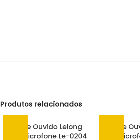
Produtos relacionados
Fone De Ouvido Lelong
Fone De Ou
Com Microfone Le-0204
Com Microf