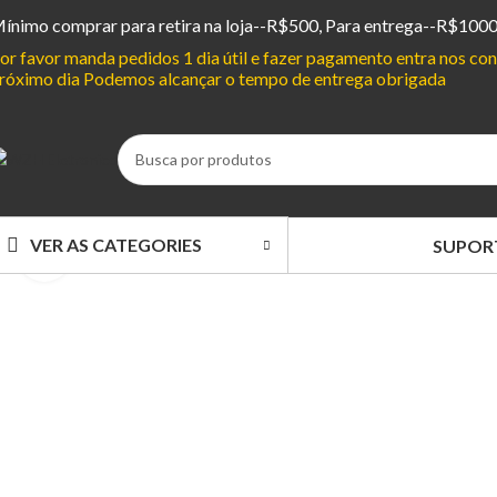
ínimo comprar para retira na loja--R$500, Para entrega--R$100
or favor manda pedidos 1 dia útil e fazer pagamento entra nos c
róximo dia Podemos alcançar o tempo de entrega obrigada
VER AS CATEGORIES
SUPOR
Clique para ampliar