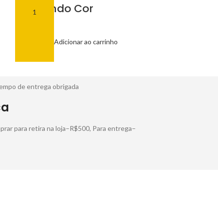
Bem Lindo Cor
R$
8,00
Adici
R$
35,00
Adicionar ao carrinho
tempo de entrega obrigada
ca
rar para retira na loja–R$500, Para entrega–