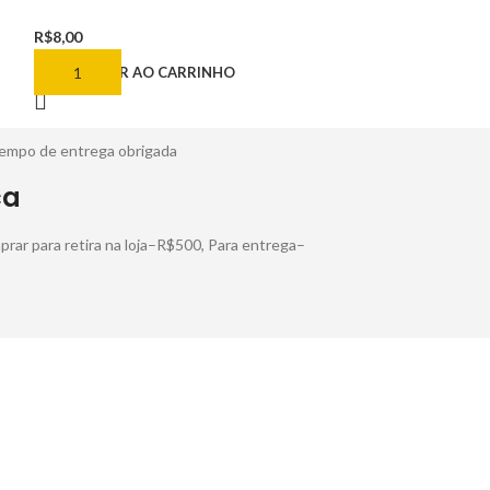
R$
8,00
R$
8,00
ADICIONAR AO CARRINHO
ADICIONAR AO
tempo de entrega obrigada
ca
rar para retira na loja–R$500, Para entrega–