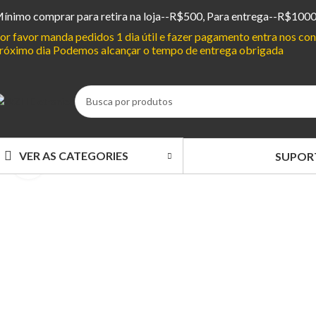
ínimo comprar para retira na loja--R$500, Para entrega--R$100
or favor manda pedidos 1 dia útil e fazer pagamento entra nos c
róximo dia Podemos alcançar o tempo de entrega obrigada
VER AS CATEGORIES
SUPOR
Clique para ampliar