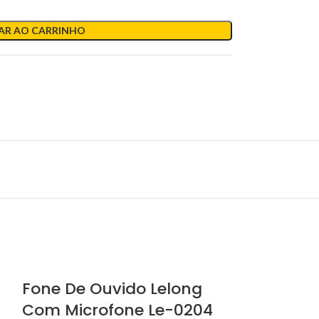
AR AO CARRINHO
Fone De Ouvido Lelong
Fone De O
Com Microfone Le-0204
Com Micr