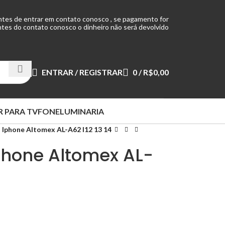
ntes de entrar em contato conosco , se pagamento for
tes do contato conosco o dinheiro não será devolvido
ENTRAR / REGISTRAR
0
/
R$
0,00
 PARA TV
FONE
LUMINARIA
 Iphone Altomex AL-A62 I12 13 14
phone Altomex AL-