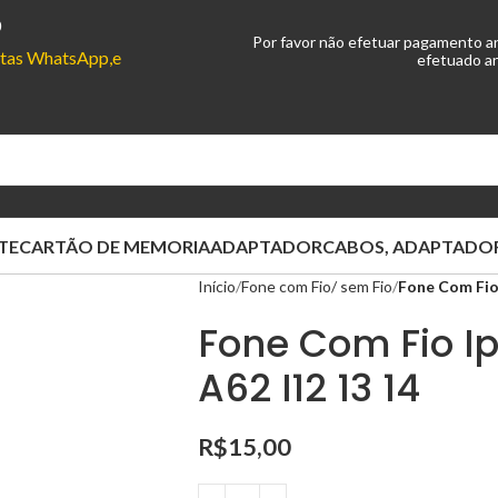
0
Por favor não efetuar pagamento a
ontas WhatsApp,e
efetuado an
TE
CARTÃO DE MEMORIA
ADAPTADOR
CABOS, ADAPTADOR
Início
Fone com Fio/ sem Fio
Fone Com Fio
Fone Com Fio I
A62 I12 13 14
R$
15,00