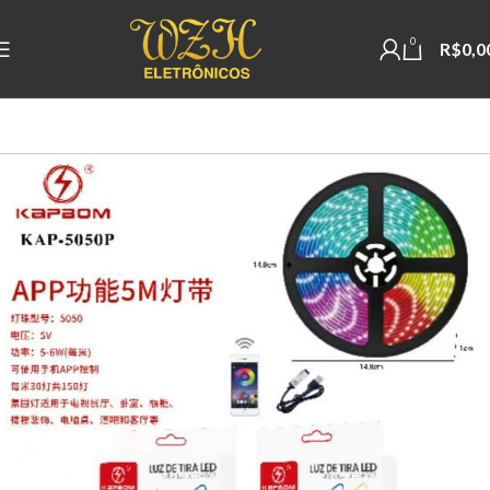
0
R$
0,0