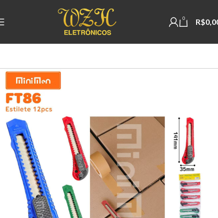
0
R$
0,0