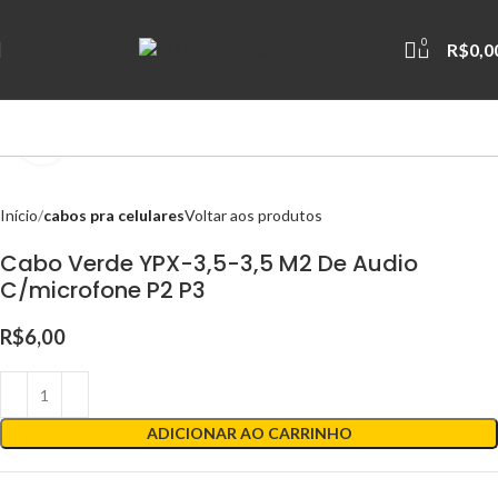
0
R$
0,0
Clique para ampliar
Início
cabos pra celulares
Voltar aos produtos
Cabo Verde YPX-3,5-3,5 M2 De Audio
C/microfone P2 P3
R$
6,00
ADICIONAR AO CARRINHO