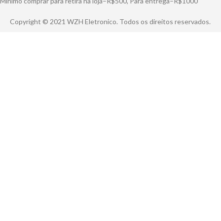
Mínimo comprar para retira na loja–R$500, Para entrega–R$1000
Copyright © 2021 WZH Eletronico. Todos os direitos reservados.