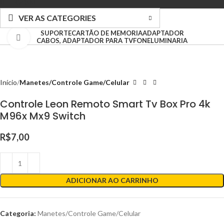
R$
0,00
VER AS CATEGORIES
SUPORTE
CARTÃO DE MEMORIA
ADAPTADOR
Clique para ampliar
CABOS, ADAPTADOR PARA TV
FONE
LUMINARIA
Início
Manetes/Controle Game/Celular
Controle Leon Remoto Smart Tv Box Pro 4k
M96x Mx9 Switch
R$
7,00
ADICIONAR AO CARRINHO
Categoria:
Manetes/Controle Game/Celular