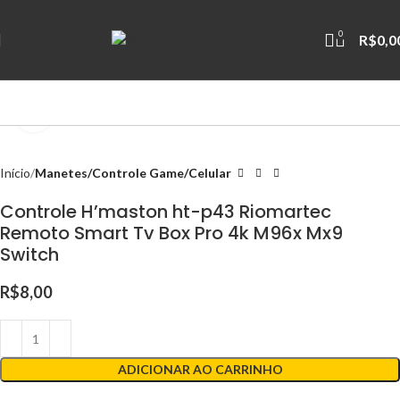
0
R$
0,0
Clique para ampliar
Início
Manetes/Controle Game/Celular
Controle H’maston ht-p43 Riomartec
Remoto Smart Tv Box Pro 4k M96x Mx9
Switch
R$
8,00
ADICIONAR AO CARRINHO