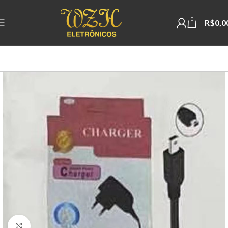
0
R$
0,0
Clique para ampliar