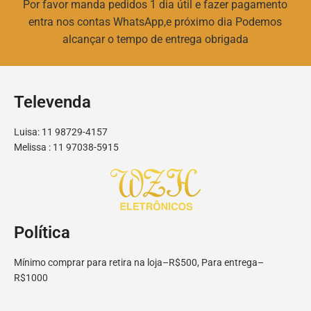
Por favor manda pedidos 1 dia útil e fazer pagamento
entra nos contas WhatsApp,e próximo dia Podemos
alcançar o tempo de entrega obrigada
Televenda
Luisa: 11 98729-4157
Melissa : 11 97038-5915
Política
Mínimo comprar para retira na loja–R$500, Para entrega–
R$1000