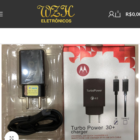
0
R$
0,0
Clique para ampliar