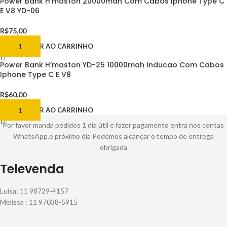
Power Bank H’maston 20000mah Com Cabos Iphone Type C
E V8 YD-06
R$
75,00
ADICIONAR AO CARRINHO
Power Bank H’maston YD-25 10000mah Inducao Com Cabos
Iphone Type C E V8
R$
60,00
ADICIONAR AO CARRINHO
Por favor manda pedidos 1 dia útil e fazer pagamento entra nos contas
WhatsApp,e próximo dia Podemos alcançar o tempo de entrega
obrigada
Televenda
Luisa: 11 98729-4157
Melissa : 11 97038-5915