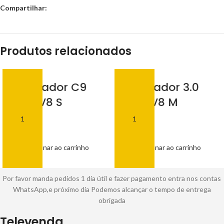
Compartilhar:
Produtos relacionados
Carregador C9
Carregador 3.0
Turbo V8 S
Turbo V8 M
R$
15,00
R$
15,00
Adicionar ao carrinho
Adicionar ao carrinho
Por favor manda pedidos 1 dia útil e fazer pagamento entra nos contas
WhatsApp,e próximo dia Podemos alcançar o tempo de entrega
obrigada
Televenda