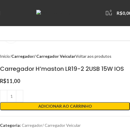
0
R$
0,0
Clique para ampliar
Início
Carregador/ Carregador Veicular
Voltar aos produtos
Carregador H’maston LR19-2 2USB 15W IOS
R$
11,00
ADICIONAR AO CARRINHO
Categoria:
Carregador/ Carregador Veicular