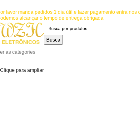
ínimo comprar para retira na loja--R$500, Para entrega--R$10
or favor manda pedidos 1 dia útil e fazer pagamento entra nos
odemos alcançar o tempo de entrega obrigada
Busca
er as categories
Clique para ampliar