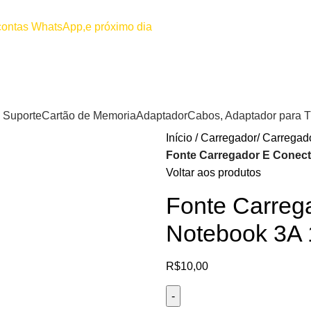
00
Por favor não efetuar pagamento
 contas WhatsApp,e próximo dia
Suporte
Cartão de Memoria
Adaptador
Cabos, Adaptador para 
Início
Carregador/ Carregado
Fonte Carregador E Conect
Voltar aos produtos
Fonte Carreg
Notebook 3A
R$
10,00