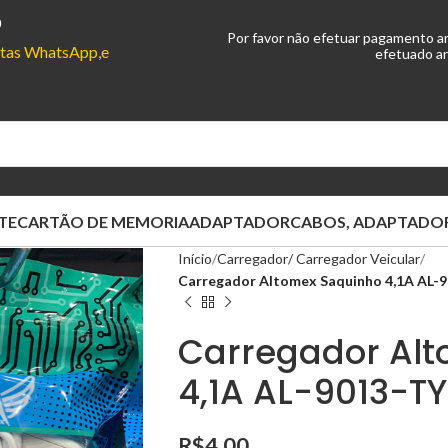
0
Por favor não efetuar pagamento a
ontas WhatsApp,e
efetuado an
TE
CARTÃO DE MEMORIA
ADAPTADOR
CABOS, ADAPTADOR
Início
Carregador/ Carregador Veicular
Carregador Altomex Saquinho 4,1A AL-9
Carregador Al
4,1A AL-9013-TY
R$
4,00