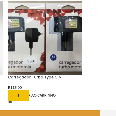
Carregador Turbo Type C M
Carregador Tu
R$
15,00
R$
18,00
ADICIONAR AO CARRINHO
ADICIONAR AO