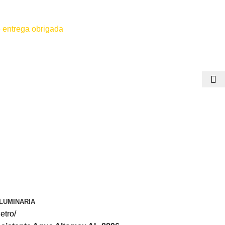
 entrega obrigada
 for efetuado antes do contato conosco o dinheiro não será devolvido
LUMINARIA
etro