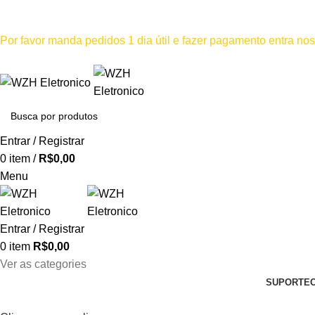
Mínimo comprar para retira na loja--R$500, Para entrega--R$1
Por favor manda pedidos 1 dia útil e fazer pagamento entra n
Por favor não
Entrar / Registrar
0
item
/
R$
0,00
Menu
Entrar / Registrar
0
item
R$
0,00
Ver as categories
SUPORTE