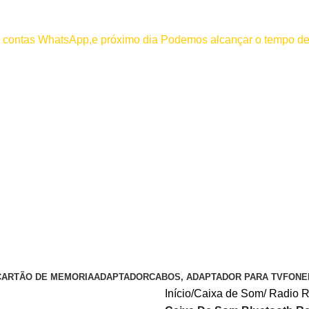
000
os contas WhatsApp,e próximo dia Podemos alcançar o tempo de
 efetuar pagamento antes de entrar em contato conosco , se pagamento
CARTÃO DE MEMORIA
ADAPTADOR
CABOS, ADAPTADOR PARA TV
FONE
Início
Caixa de Som/ Radio R