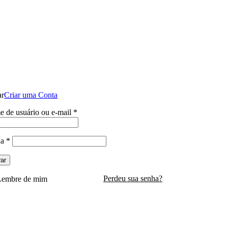
ntes de entrar em contato conosco , se pagamento for efetuado antes do contat
conosco o dinheiro não será devolvid
Entrar / Registrar
ar
Criar uma Conta
 de usuário ou e-mail
*
0
item
/
R$
0,0
ha
*
rar
Perdeu sua senha?
Lembre de mim