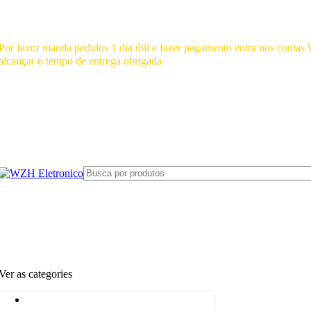
Mínimo comprar para retira na loja--R$500, Para entrega--R$1000
Por favor manda pedidos 1 dia útil e fazer pagamento entra nos cont
alcançar o tempo de entrega obrigada
Ver as categories
Adaptador