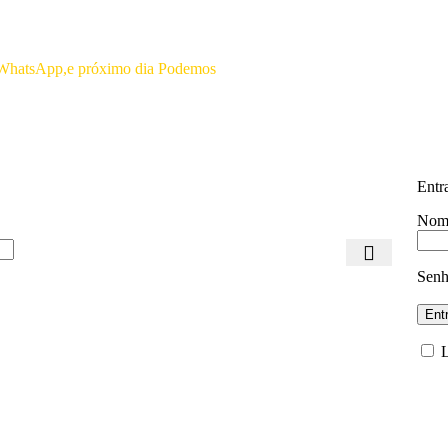
Por favor não efetuar pagamento a
as WhatsApp,e próximo dia Podemos
Entr
Nome
Sen
Ent