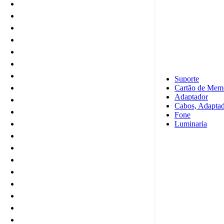
Cabos, Adaptador para TV
Caixa de Som/ Radio Retro
Camera
Blanças
Capa Sporte
Carregador Portatil
Carregador/ Carregador Veicular
Suporte
Cartão de Memoria/ Pen Drive
Cartão de Mem
Adaptador
Fone com Fio/ sem Fio
Cabos, Adapta
Luminaria
Fone
Manetes/Controle Game/Celular
Luminaria
Maquinha pra Pelos
MicroFone
Mauses com/sem Fio
cabos pra celulares
Pilha,bateria
Ring Light
Suporte
Teclados com/sem Fio