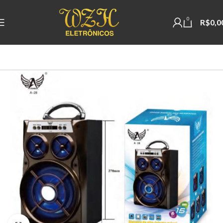
0
R$
0,0