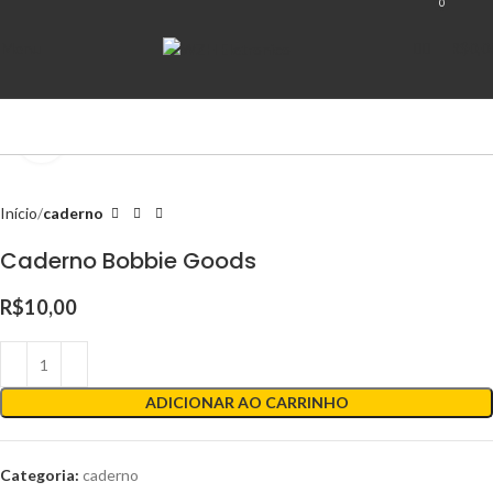
0
Menu
R$
0,0
Clique para ampliar
Início
caderno
Caderno Bobbie Goods
R$
10,00
ADICIONAR AO CARRINHO
Categoria:
caderno