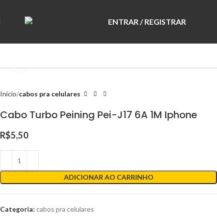
ENTRAR / REGISTRAR
R$
0,
Clique para ampliar
Início
cabos pra celulares
Cabo Turbo Peining Pei-J17 6A 1M Iphone
R$
5,50
ADICIONAR AO CARRINHO
Categoria:
cabos pra celulares