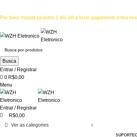
0
Mínimo comprar para retira na loja--R$500, Para entrega--R$1
Por favor manda pedidos 1 dia útil e fazer pagamento entra n
Por favor não
Busca
Entrar / Registrar
0
R$
0,00
Menu
Entrar / Registrar
R$
0,00
Ver as categories
SUPORTE