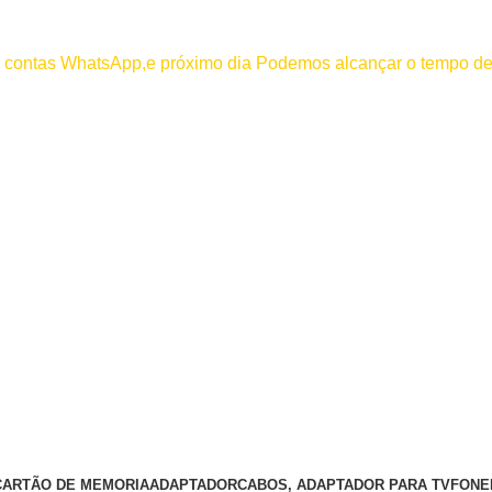
000
os contas WhatsApp,e próximo dia Podemos alcançar o tempo de
 efetuar pagamento antes de entrar em contato conosco , se pagamento
CARTÃO DE MEMORIA
ADAPTADOR
CABOS, ADAPTADOR PARA TV
FONE