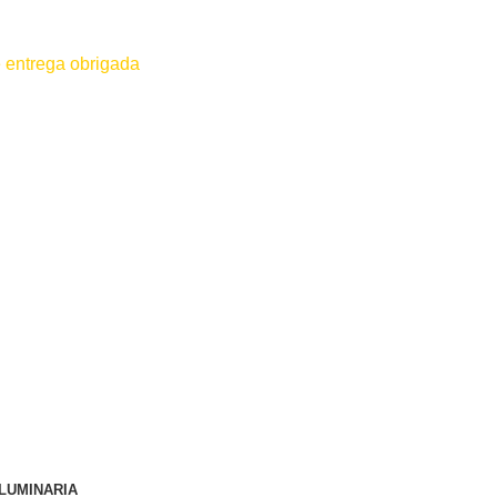
 entrega obrigada
 for efetuado antes do contato conosco o dinheiro não será devolvido
LUMINARIA