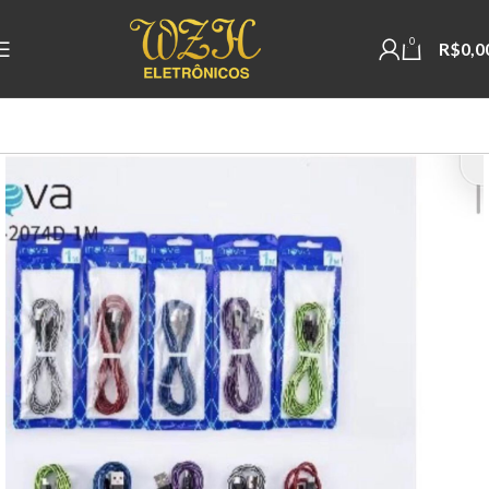
0
R$
0,0