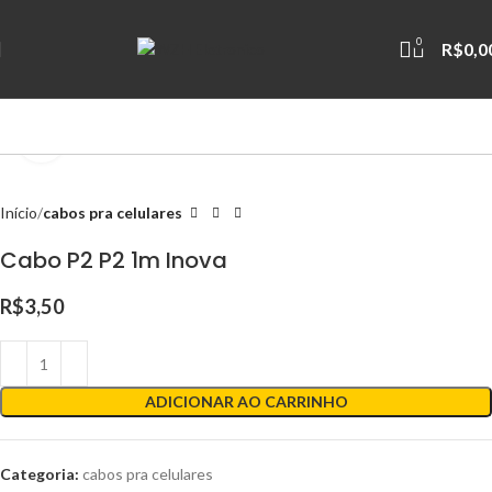
0
R$
0,0
Clique para ampliar
Início
cabos pra celulares
Cabo P2 P2 1m Inova
R$
3,50
ADICIONAR AO CARRINHO
Categoria:
cabos pra celulares