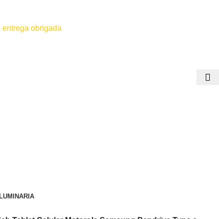
 entrega obrigada
 for efetuado antes do contato conosco o dinheiro não será devolvido
LUMINARIA