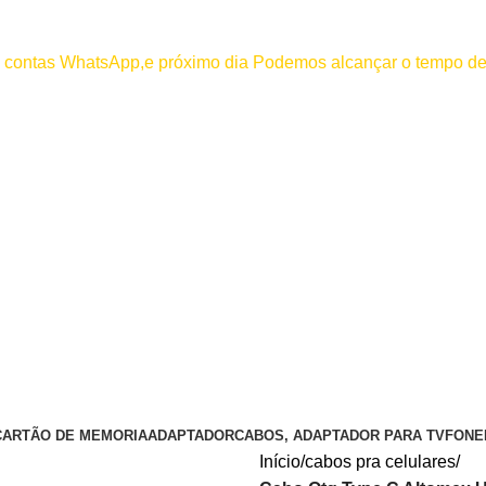
000
os contas WhatsApp,e próximo dia Podemos alcançar o tempo de
 efetuar pagamento antes de entrar em contato conosco , se pagamento
CARTÃO DE MEMORIA
ADAPTADOR
CABOS, ADAPTADOR PARA TV
FONE
Início
cabos pra celulares