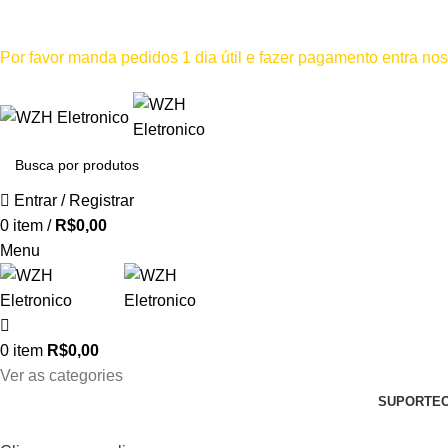
Mínimo comprar para retira na loja--R$500, Para entrega--R$1
Por favor manda pedidos 1 dia útil e fazer pagamento entra n
Por favor não
Entrar / Registrar
0
item
/
R$
0,00
Menu
0
item
R$
0,00
Ver as categories
SUPORTE