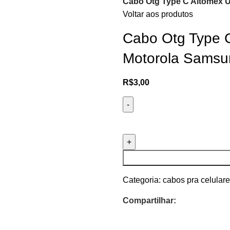
Cabo Otg Type C Altomex U
Voltar aos produtos
Cabo Otg Type C
Motorola Samsu
R$
3,00
Categoria:
cabos pra celular
Compartilhar: