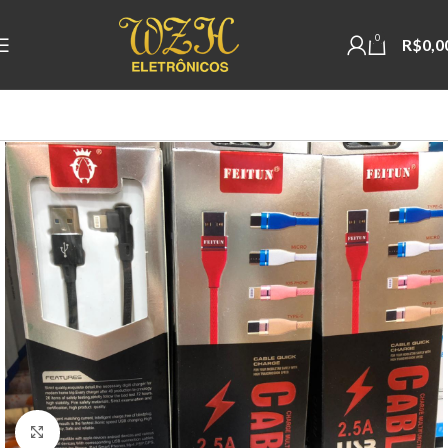
0
R$
0,0
Clique para ampliar